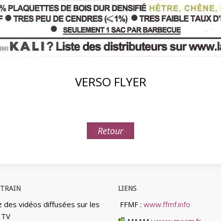
VERSO FLYER
Retour
 TRAIN
LIENS
z des vidéos diffusées sur les
FFMF :
www.ffmf.info
 TV