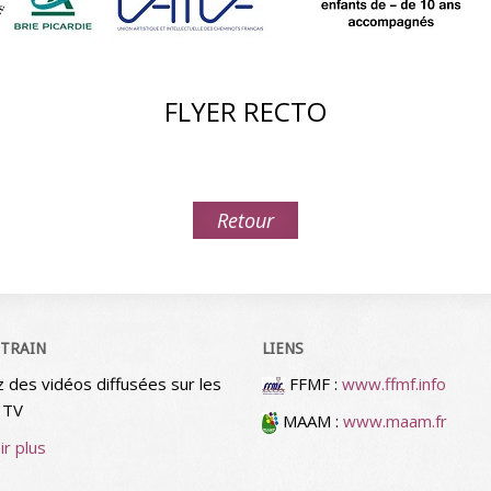
FLYER RECTO
Retour
 TRAIN
LIENS
z des vidéos diffusées sur les
FFMF :
www.ffmf.info
 TV
MAAM :
www.maam.fr
ir plus